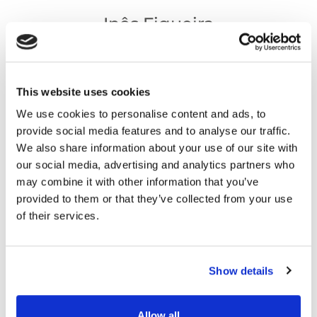
Inês Figueira
Fundraising
This website uses cookies
Madalena Moreira da Cruz
We use cookies to personalise content and ads, to
provide social media features and to analyse our traffic.
Responsável RH, Administração e 
We also share information about your use of our site with
Finanças
our social media, advertising and analytics partners who
may combine it with other information that you’ve
provided to them or that they’ve collected from your use
Gracinda Santos
of their services.
Responsável Financeira
Show details
Luísa Moraes
Allow all