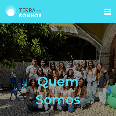
Loja Solidária
Como Ajudar
Candidatar um Sonho
Quem
Somos